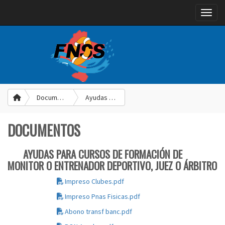
Toggle
Documentos
Ayudas para Cursos de Formación de Monitor o Entrenador Deportivo, Juez o Árbitro
DOCUMENTOS
AYUDAS PARA CURSOS DE FORMACIÓN DE
MONITOR O ENTRENADOR DEPORTIVO, JUEZ O ÁRBITRO
Impreso Clubes.pdf
Impreso Pnas Fisicas.pdf
Abono transf banc.pdf