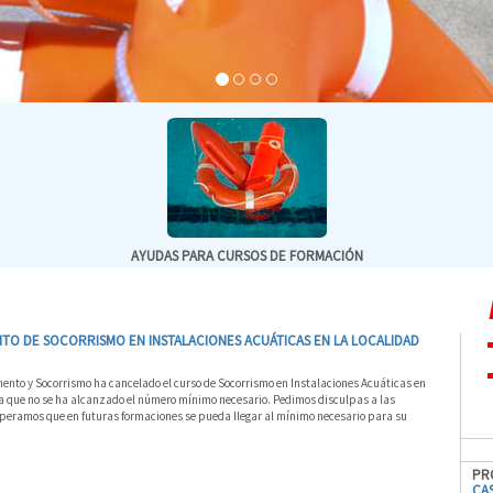
AYUDAS PARA CURSOS DE FORMACIÓN
O DE SOCORRISMO EN INSTALACIONES ACUÁTICAS EN LA LOCALIDAD
nto y Socorrismo ha cancelado el curso de Socorrismo en Instalaciones Acuáticas en
 ya que no se ha alcanzado el número mínimo necesario. Pedimos disculpas a las
speramos que en futuras formaciones se pueda llegar al mínimo necesario para su
PR
CA