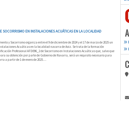
A
 SOCORRISMO EN INSTALACIONES ACUÁTICAS EN LA LOCALIDAD
nto y Socorrismo organiza entre el 9 de diciembre de 2024 y el 17 de marzo de 2025 un
nstalaciones Acuáticas en la localidad navarra de Aoiz. Se trata de la formación
ificación Profesional AFD096_2 de Socorrismo en Instalaciones Acuáticas que, salvo que
ara su obtención por parte de Gobierno de Navarra, será un requisito necesario para
ra a partir de 1 de enero de 2025....
C