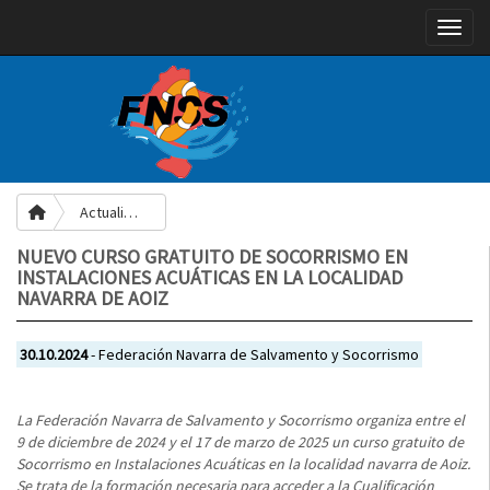
Toggle
Actualidad
NUEVO CURSO GRATUITO DE SOCORRISMO EN
INSTALACIONES ACUÁTICAS EN LA LOCALIDAD
NAVARRA DE AOIZ
30.10.2024
- Federación Navarra de Salvamento y Socorrismo
La Federación Navarra de Salvamento y Socorrismo organiza entre el
9 de diciembre de 2024 y el 17 de marzo de 2025 un curso gratuito de
Socorrismo en Instalaciones Acuáticas en la localidad navarra de Aoiz.
Se trata de la formación necesaria para acceder a la Cualificación