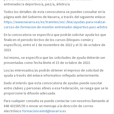
entrenador/a deportivo/a, juez/a, árbitro/a.
Todos los detalles de esta convocatoria se pueden consultar en la
página web del Gobierno de Navarra, a través del siguiente enlace:
https://www.navarra.es/es/tramites/on/-/line/ayudas-para-realizar-
cursos-de-formacion-de-monitor-entrenador-deportivo-juez-arbitr
o
En la convocatoria se especifica que podrán solicitar ayuda los que
finalicen el periodo lectivo de los cursos (bloques común y
específico), entre el 1 de noviembre de 2022 y el 31 de octubre de
2023.
Así mismo, se especifica que las solicitudes de ayuda deberán ser
presentadas como fecha límite el 15 de octubre de 2023.
Los/as interesados/as podrán obtener el impreso de solicitud de
ayuda a través del enlace informativo reflejado anteriormente.
Dado el interés que esta convocatoria de ayudas puede suscitar
entre clubes y personas afines a esa Federación, se ruega que se le
proporcione la difusión adecuada.
Para cualquier consulta se puede contactar con nosotros llamando al
848 431585/93 o enviar un mensaje a la dirección de correo
electrónico
formacionceimd@navarra.es